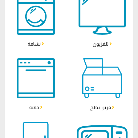
تلفزيون
نشافة
فريزر بطح
جلاية