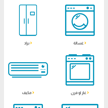
غسالة
براد
غاز او فرن
مكيف