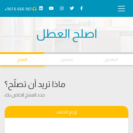
+961 6 666 961
اصلح العطل
01
02
03
الملخص
تفاصيل
المنتج
ماذا تريد أن تصلّح؟
حدد المنتج الخاص بك
ارجع للخلف