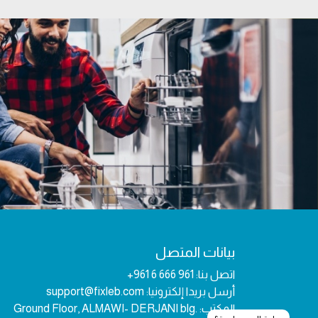
بيانات المتصل
اتصل بنا:
+961 6 666 961
أرسل بريدا إلكترونيا:
support@fixleb.com
المكتب:
Ground Floor, ALMAWI- DERJANI blg.