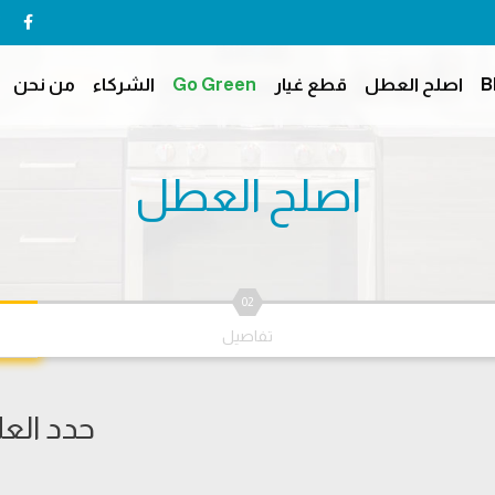
B
اصلح العطل
قطع غيار
Go Green
الشركاء
من نحن
اصلح العطل
02
تفاصيل
حدد العل