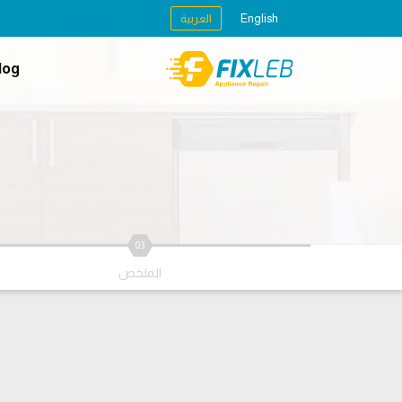
English
العربية
log
03
الملخص