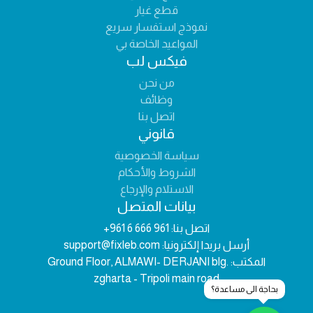
قطع غيار
نموذج استفسار سريع
المواعيد الخاصة بي
فيكس لب
من نحن
وظائف
اتصل بنا
قانوني
سياسة الخصوصية
الشروط والأحكام
الاستلام والإرجاع
بيانات المتصل
اتصل بنا:
+961 6 666 961
أرسل بريدا إلكترونيا:
support@fixleb.com
المكتب:
Ground Floor, ALMAWI- DERJANI blg.
zgharta - Tripoli main road
بحاجة الى مساعدة؟