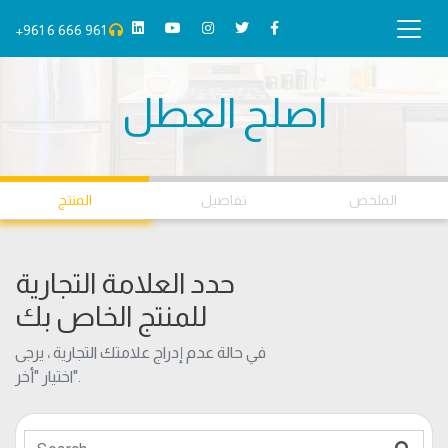
+961 6 666 961
اصلح العطل
01
02
03
الملخص
تفاصيل
المنتج
حدد العلامة التجارية
للمنتج الخاص بك
في حالة عدم إدراج علامتك التجارية ، يرجى
اختيار "أخر".