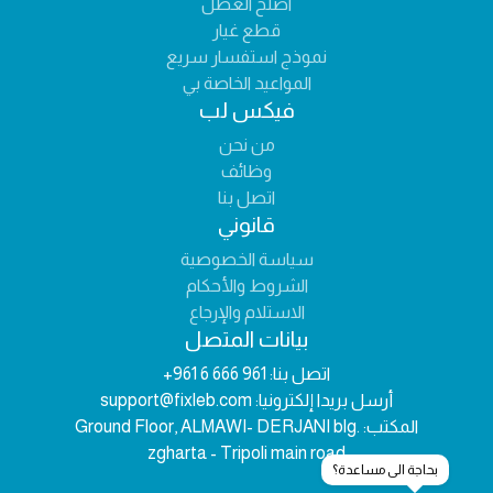
اصلح العطل
قطع غيار
نموذج استفسار سريع
المواعيد الخاصة بي
فيكس لب
من نحن
وظائف
اتصل بنا
قانوني
سياسة الخصوصية
الشروط والأحكام
الاستلام والإرجاع
بيانات المتصل
اتصل بنا:
+961 6 666 961
أرسل بريدا إلكترونيا:
support@fixleb.com
المكتب:
Ground Floor, ALMAWI- DERJANI blg.
zgharta - Tripoli main road
بحاجة الى مساعدة؟